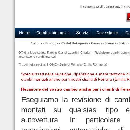
Il contenuto di questa pagina ri
Ancona
-
Bologna
-
Castel Bolognese
-
Cesena
-
Faenza
-
Falcon
Officina Meccanica Racing Car di Leardini Cristian -
Revisione
cambi automa
automatici
e cambi manuali
Ti trovi nella pagina:
HOME
-
Sede di Ferrara (Emilia Romagna)
Specializzati nella revisione, riparazione e manutenzione d
cambi manuali anche per i nostri clienti di Ferrara (Emilia
Revisione del vostro cambio anche per i clienti di Ferr
Eseguiamo la revisione di camb
montati su qualsiasi tipo
autovettura. In particolare 