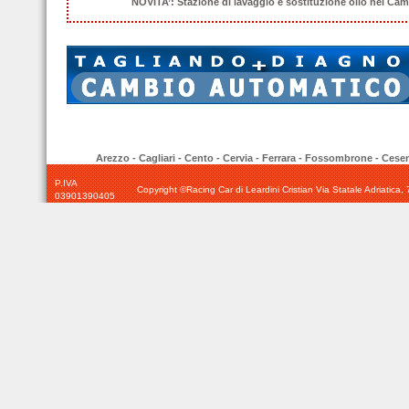
NOVITA’: Stazione di lavaggio e sostituzione olio nei Cam
Arezzo
-
Cagliari
-
Cento
-
Cervia
-
Ferrara
-
Fossombrone
-
Cesen
P.IVA
Copyright ©Racing Car di Leardini Cristian Via Statale Adriatic
03901390405