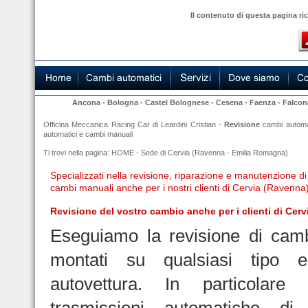
Il contenuto di questa pagina ri
Ancona
-
Bologna
-
Castel Bolognese
-
Cesena
-
Faenza
-
Falcon
Officina Meccanica Racing Car di Leardini Cristian -
Revisione
cambi automa
automatici
e cambi manuali
Ti trovi nella pagina:
HOME
-
Sede di Cervia (Ravenna - Emilia Romagna)
Specializzati nella revisione, riparazione e manutenzione d
cambi manuali anche per i nostri clienti di Cervia (Ravenna)
Revisione del vostro cambio anche per i clienti di Cer
Eseguiamo la revisione di camb
montati su qualsiasi tipo
autovettura. In particolare 