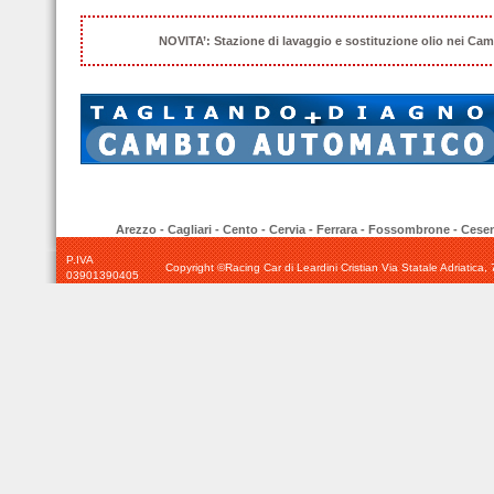
NOVITA’: Stazione di lavaggio e sostituzione olio nei Cam
Arezzo
-
Cagliari
-
Cento
-
Cervia
-
Ferrara
-
Fossombrone
-
Cesen
P.IVA
Copyright ©Racing Car di Leardini Cristian Via Statale Adriatic
03901390405