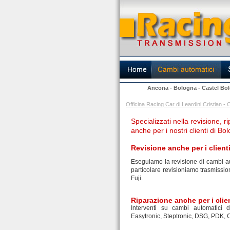
Ancona
-
Bologna
-
Castel Bo
Officina Racing Car di Leardini Cristian
Specializzati nella revisione,
anche per i nostri clienti di Bo
Revisione anche per i client
Eseguiamo la revisione di cambi aut
particolare revisioniamo trasmissio
Fuji.
Riparazione
anche per i clie
Interventi su cambi automatici di
Easytronic, Steptronic, DSG, PDK, 