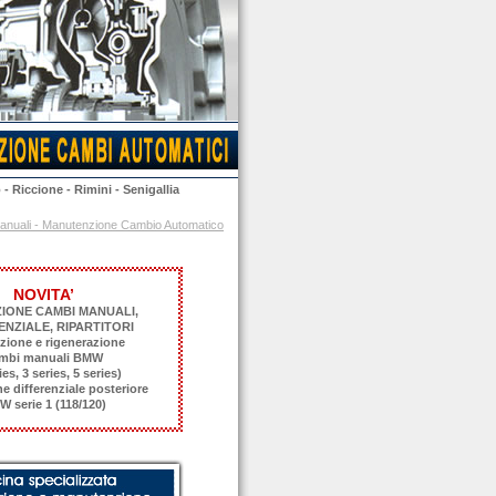
o
-
Riccione
-
Rimini
-
Senigallia
 manuali - Manutenzione Cambio Automatico
NOVITA’
ZIONE CAMBI MANUALI,
ENZIALE, RIPARTITORI
zione e rigenerazione
mbi manuali BMW
ies, 3 series, 5 series)
e differenziale posteriore
 serie 1 (118/120)