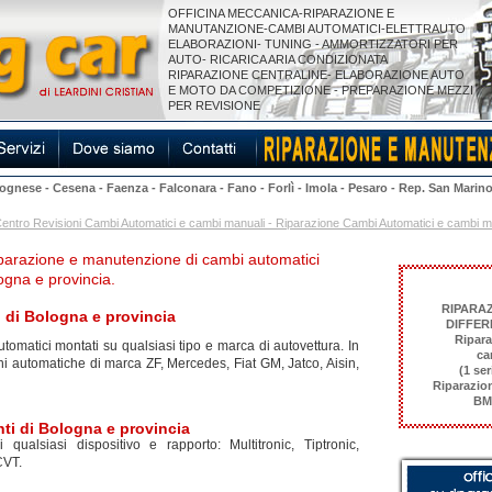
OFFICINA MECCANICA-RIPARAZIONE E
MANUTANZIONE-CAMBI AUTOMATICI-ELETTRAUTO
ELABORAZIONI- TUNING - AMMORTIZZATORI PER
AUTO- RICARICA ARIA CONDIZIONATA
RIPARAZIONE CENTRALINE- ELABORAZIONE AUTO
E MOTO DA COMPETIZIONE - PREPARAZIONE MEZZI
PER REVISIONE
lognese
-
Cesena
-
Faenza
-
Falconara
-
Fano
-
Forlì
-
Imola
-
Pesaro
-
Rep. San Marin
 - Centro Revisioni Cambi Automatici e cambi manuali - Riparazione Cambi Automatici e cambi
 riparazione e manutenzione di cambi automatici
logna e provincia.
RIPARA
i di Bologna e provincia
DIFFER
Ripara
omatici montati su qualsiasi tipo e marca di autovettura. In
ca
ni automatiche di marca ZF, Mercedes, Fiat GM, Jatco, Aisin,
(1 ser
Riparazion
BMW
nti di Bologna e provincia
 qualsiasi dispositivo e rapporto: Multitronic, Tiptronic,
CVT.