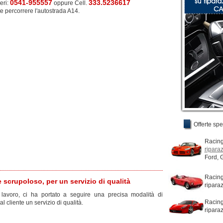
0541-955557
333.5236617
eri:
oppure Cell.
e percorrere l'autostrada A14.
Offerte spec
Racin
ripara
Ford, 
Racing
 scrupoloso, per un servizio di qualità
ripara
 lavoro, ci ha portato a seguire una precisa modalità di
Racing
l cliente un servizio di qualità.
riparaz