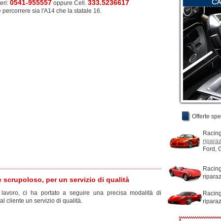
0541-955557
333.5236617
eri:
oppure Cell.
percorrere sia l'A14 che la statale 16.
Offerte spec
Racin
ripara
Ford, 
Racing
ripara
 scrupoloso, per un servizio di qualità
 lavoro, ci ha portato a seguire una precisa modalità di
Racing
l cliente un servizio di qualità.
riparaz