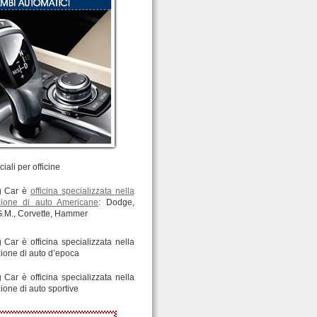
iali per officine
g Car è
officina specializzata nella
zione di auto Americane
: Dodge,
G.M., Corvette, Hammer
 Car è officina specializzata nella
zione di auto d’epoca
 Car è officina specializzata nella
ione di auto sportive