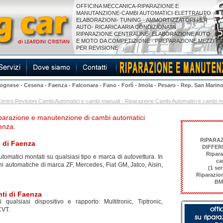
OFFICINA MECCANICA-RIPARAZIONE E
MANUTANZIONE-CAMBI AUTOMATICI-ELETTRAUTO
ELABORAZIONI- TUNING - AMMORTIZZATORI PER
AUTO- RICARICA ARIA CONDIZIONATA
RIPARAZIONE CENTRALINE- ELABORAZIONE AUTO
E MOTO DA COMPETIZIONE - PREPARAZIONE MEZZI
PER REVISIONE
lognese
-
Cesena
-
Faenza
-
Falconara
-
Fano
-
Forlì
-
Imola
-
Pesaro
-
Rep. San Marin
 - Centro Revisioni Cambi Automatici e cambi manuali - Riparazione Cambi Automatici e cambi
 riparazione e manutenzione di cambi automatici
aenza.
RIPARA
i di Faenza
DIFFER
Ripara
omatici montati su qualsiasi tipo e marca di autovettura. In
ca
ni automatiche di marca ZF, Mercedes, Fiat GM, Jatco, Aisin,
(1 ser
Riparazion
BMW
nti di Faenza
 qualsiasi dispositivo e rapporto: Multitronic, Tiptronic,
CVT.