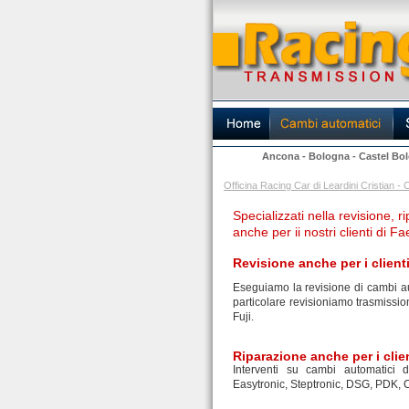
Ancona
-
Bologna
-
Castel Bo
Officina Racing Car di Leardini Cristian
Specializzati nella revisione,
anche per ii nostri clienti di F
Revisione anche per i client
Eseguiamo la revisione di cambi aut
particolare revisioniamo trasmissio
Fuji.
Riparazione
anche per i clie
Interventi su cambi automatici di
Easytronic, Steptronic, DSG, PDK, 