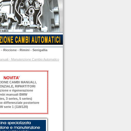
o
-
Riccione
-
Rimini
-
Senigallia
 manuali - Manutenzione Cambio Automatico
NOVITA’
ZIONE CAMBI MANUALI,
ENZIALE, RIPARTITORI
zione e rigenerazione
mbi manuali BMW
ies, 3 series, 5 series)
e differenziale posteriore
 serie 1 (118/120)