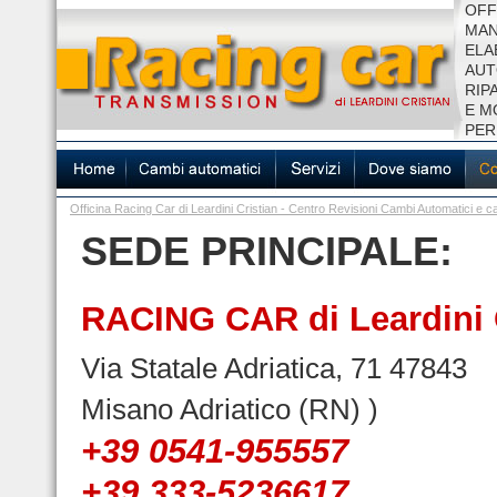
OFF
MAN
ELA
AUT
RIP
E M
PER
Officina Racing Car di Leardini Cristian - Centro Revisioni Cambi Automatici 
SEDE PRINCIPALE:
RACING CAR di Leardini 
Via Statale Adriatica, 71 47843
Misano Adriatico (RN) )
+39 0541-955557
+39 333-5236617