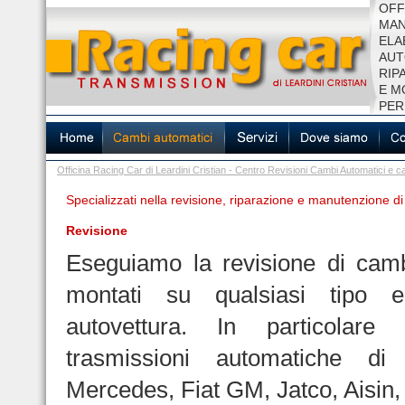
OFF
MAN
ELA
AUT
RIP
E M
PER
Officina Racing Car di Leardini Cristian - Centro Revisioni Cambi Automatici 
Specializzati nella revisione, riparazione e manutenzione d
Revisione
Eseguiamo la revisione di camb
montati su qualsiasi tipo
autovettura. In particolare 
trasmissioni automatiche d
Mercedes, Fiat GM, Jatco, Aisin, 