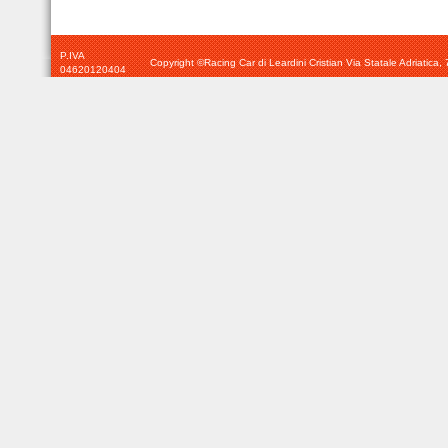
P.IVA
Copyright ©Racing Car di Leardini Cristian Via Statale Adriatic
04620120404