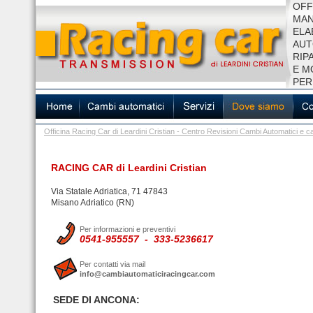
OFF
MAN
ELA
AUT
RIP
E M
PER
Officina Racing Car di Leardini Cristian - Centro Revisioni Cambi Automatici 
RACING CAR di Leardini Cristian
Via Statale Adriatica, 71 47843
Misano Adriatico (RN)
Per informazioni e preventivi
0541-955557 - 333-5236617
Per contatti via mail
info@cambiautomaticiracingcar.com
SEDE DI ANCONA: