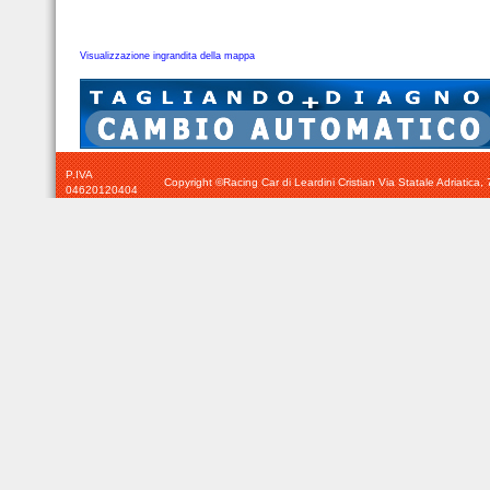
Visualizzazione ingrandita della mappa
P.IVA
Copyright ©Racing Car di Leardini Cristian Via Statale Adriatic
04620120404