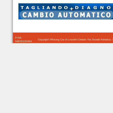
P.IVA
Copyright ©Racing Car di Leardini Cristian Via Statale Adriatic
04620120404