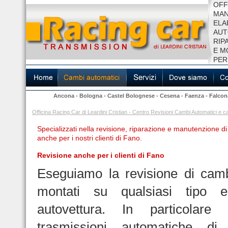
OFF
MAN
ELA
AUT
RIP
E M
PER
Ancona
-
Bologna
-
Castel Bolognese
-
Cesena
-
Faenza
-
Falcon
Officina Racing Car di Leardini Cristian - Centro Revisioni Cambi Automatici 
Specializzati nella revisione, riparazione e manutenzione d
anche per i nostri clienti di Fano.
Revisione anche per i clienti di Fano
Eseguiamo la revisione di camb
montati su qualsiasi tipo
autovettura. In particolare 
trasmissioni automatiche d