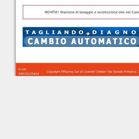
NOVITA’: Stazione di lavaggio e sostituzione olio nei Cam
P.IVA
Copyright ©Racing Car di Leardini Cristian Via Statale Adriatic
04620120404