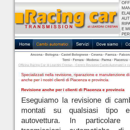
OFF
MAN
ELA
AUT
RIP
E M
PER
Ancona
-
Bologna
-
Castel Bolognese
-
Cesena
-
Faenza
-
Falcon
Terni
-
Ferrara
-
Modena
-
Parma
-
Piacenza
Officina Racing Car di Leardini Cristian - Centro Revisioni Cambi Automatici 
Specializzati nella revisione, riparazione e manutenzione d
anche per i nostri clienti di Piacenza e provincia.
Revisione anche per i clienti di Piacenza e provincia
Eseguiamo la revisione di camb
montati su qualsiasi tipo
autovettura. In particolare 